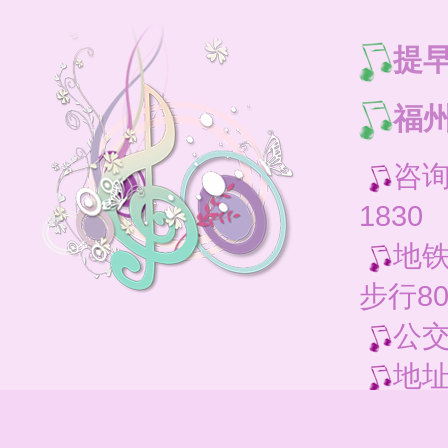
提
福州
咨询电
1830
地铁
步行8
公交
地址
打