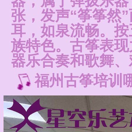
器，属于弹拨乐器
张，发声“筝筝然
耳，如泉流畅。按
族特色。古筝表现
器乐合奏和歌舞、
福州古筝培训